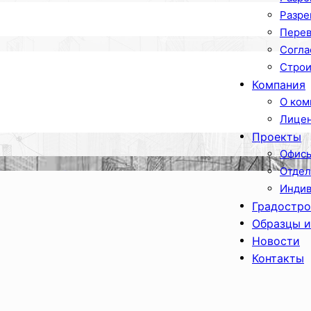
Разре
Перев
Согла
Строи
Компания
О ком
Лицен
Проекты
Офисы
Отдел
Индив
Градостро
Образцы и
Новости
Контакты