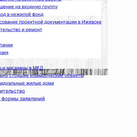
шение на входную группу
од в нежилой фонд
сование проектной документации в Ижевске
тельство и ремонт
пании
зия
 и магазины в МКД
ьно стоящие коммерческие объекты
идуальные жилые дома
ительство
 формы заявлений