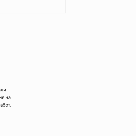
али
ия на
абот.