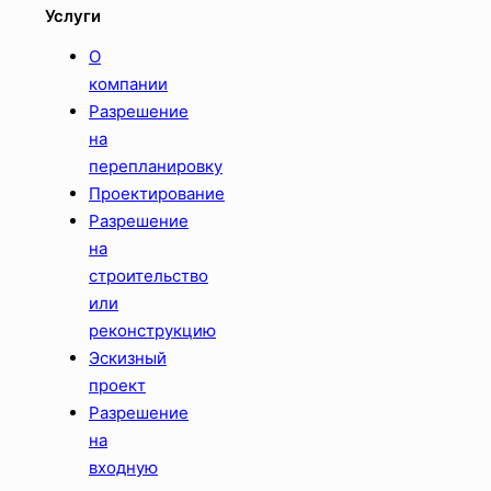
Услуги
О
компании
Разрешение
на
перепланировку
Проектирование
Разрешение
на
строительство
или
реконструкцию
Эскизный
проект
Разрешение
на
входную