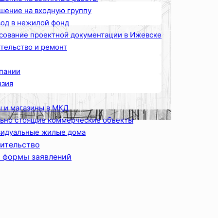
шение на входную группу
од в нежилой фонд
сование проектной документации в Ижевске
тельство и ремонт
пании
зия
 и магазины в МКД
ьно стоящие коммерческие объекты
идуальные жилые дома
ительство
 формы заявлений