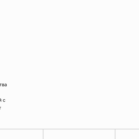
тва
й с
т