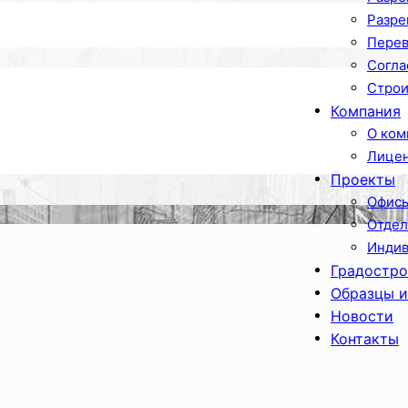
Разре
Перев
Согла
Строи
Компания
О ком
Лицен
Проекты
Офисы
Отдел
Индив
Градостро
Образцы и
Новости
Контакты