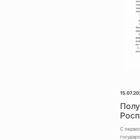
15.07.20
Полу
Росп
С перво
государ