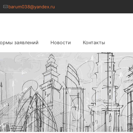
1
barum038@yandex.ru
формы заявлений
Новости
Контакты