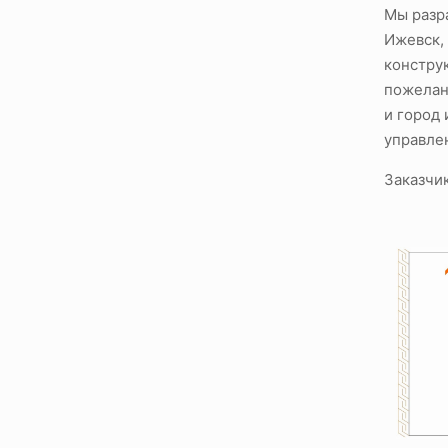
Мы разра
Ижевск, 
констру
пожелан
и город
управле
Заказчи